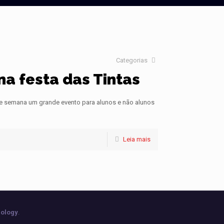
Categorias
na festa das Tintas
l de semana um grande evento para alunos e não alunos
Leia mais
ology
.