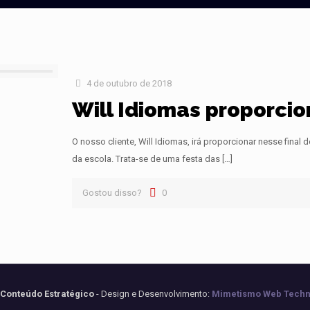
4 de outubro de 2018
Will Idiomas proporcio
O nosso cliente, Will Idiomas, irá proporcionar nesse fina
da escola. Trata-se de uma festa das
[…]
Gostou disso?
0
 Conteúdo Estratégico
- Design e Desenvolvimento:
Mimetismo Web Techn