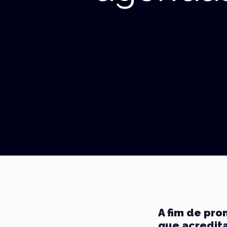
A fim de pr
que acredit