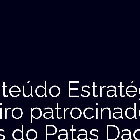
teúdo Estraté
iro patrocinad
 do Patas Da