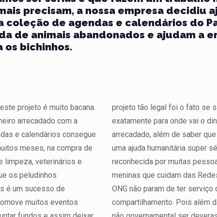
ais precisam, a nossa empresa decidiu a
a coleção de agendas e calendários do P
da de animais abandonados e ajudam a e
a os bichinhos.
este projeto é muito bacana.
projeto tão legal foi o fato se
heiro arrecadado com a
exatamente para onde vai o din
das e calendários consegue
arrecadado, além de saber que
muitos meses, na compra de
uma ajuda humanitária super sé
e limpeza, veterinários e
reconhecida por muitas pessoa
ue os peludinhos
meninas que cuidam das Redes
as é um sucesso de
ONG não param de ter serviço
promove muitos eventos
compartilhamento. Pois além d
juntar fundos e assim deixar
não governamental ser deveras