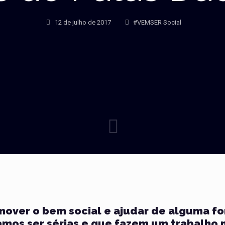
12 de julho de 2017
#VEMSER Social
omover o bem social e ajudar de alguma 
amos ser sérias e que fazem um trabalho 