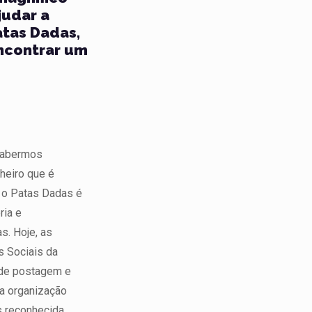
judar a
atas Dadas,
ncontrar um
 sabermos
heiro que é
 o Patas Dadas é
ria e
s. Hoje, as
 Sociais da
 de postagem e
a organização
 reconhecida,