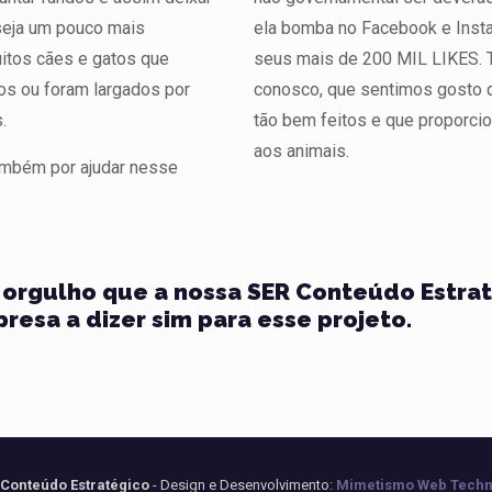
seja um pouco mais
ela bomba no Facebook e Inst
uitos cães e gatos que
seus mais de 200 MIL LIKES. 
os ou foram largados por
conosco, que sentimos gosto d
.
tão bem feitos e que proporci
aos animais.
ambém por ajudar nesse
orgulho que a nossa SER Conteúdo Estrat
resa a dizer sim para esse projeto.
 Conteúdo Estratégico
- Design e Desenvolvimento:
Mimetismo Web Techn