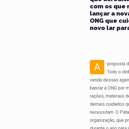
com os que m
lançar a nov
ONG que cui
novo lar par
A
proposta d
Todo o din
venda dessas agen
bancar a ONG por 
rações, materiais d
demais cuidados q
necessitam. O Pat
organização, que 
durante o ano para 