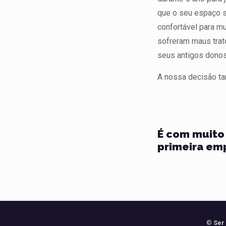
que o seu espaço 
confortável para m
sofreram maus trat
seus antigos donos
A nossa decisão t
É com muito 
primeira emp
©
Ser