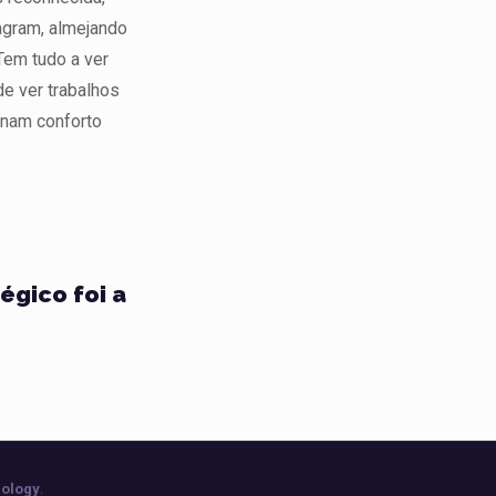
agram, almejando
Tem tudo a ver
e ver trabalhos
onam conforto
égico foi a
ology
.