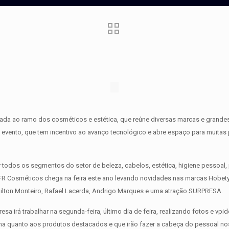
tinada ao ramo dos cosméticos e estética, que reúne diversas marcas e grand
te evento, que tem incentivo ao avanço tecnológico e abre espaço para muit
 todos os segmentos do setor de beleza, cabelos, estética, higiene pessoal, 
R Cosméticos chega na feira este ano levando novidades nas marcas Hobety, 
Nilton Monteiro, Rafael Lacerda, Andrigo Marques e uma atração SURPRESA.
sa irá trabalhar na segunda-feira, último dia de feira, realizando fotos e 
a quanto aos produtos destacados e que irão fazer a cabeça do pessoal no