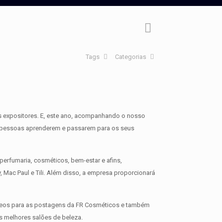
Tags
Categorias
es expositores. E, este ano, acompanhando o nosso
as pessoas aprenderem e passarem para os seus
perfumaria, cosméticos, bem-estar e afins,
Mac Paul e Tili. Além disso, a empresa proporcionará
vpideos para as postagens da FR Cosméticos e também
s melhores salões de beleza.